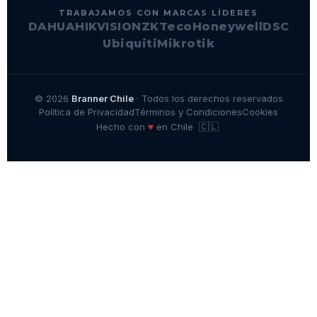
TRABAJAMOS CON MARCAS LÍDERES
DAHUA
HIKVISION
ZKTeco
Honeywell
DSC
Ubiquiti
Mikrotik
© 2026
Branner Chile
· Todos los derechos reservados
Política de Privacidad
Términos y Condiciones
Cookies
🇨🇱
♥
Hecho con
en Chile