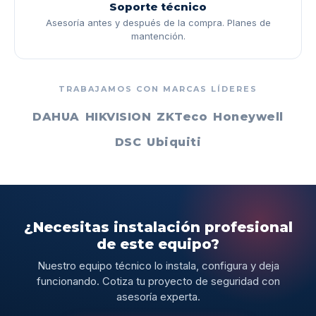
Soporte técnico
Asesoría antes y después de la compra. Planes de
mantención.
TRABAJAMOS CON MARCAS LÍDERES
DAHUA
HIKVISION
ZKTeco
Honeywell
DSC
Ubiquiti
¿Necesitas instalación profesional
de este equipo?
Nuestro equipo técnico lo instala, configura y deja
funcionando. Cotiza tu proyecto de seguridad con
asesoría experta.