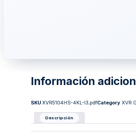
Información adicion
SKU
XVR5104HS-4KL-I3.pdf
Category
XVR G
Descripción