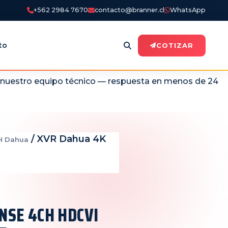
+562 2984 7670
contacto@branner.cl
WhatsApp
to
COTIZAR
n nuestro equipo técnico — respuesta en menos de 24
/ XVR Dahua 4K
H Dahua
NSE 4CH HDCVI