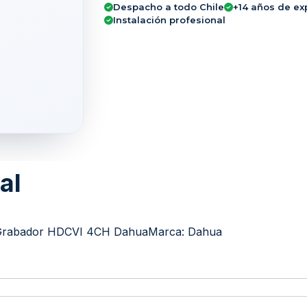
Despacho a todo Chile
+14 años de ex
Instalación profesional
al
rabador HDCVI 4CH Dahua
Marca:
Dahua