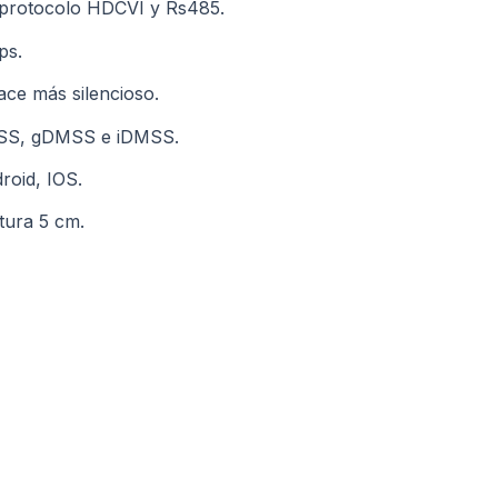
 protocolo HDCVI y Rs485.
ps.
hace más silencioso.
tPSS, gDMSS e iDMSS.
roid, IOS.
tura 5 cm.