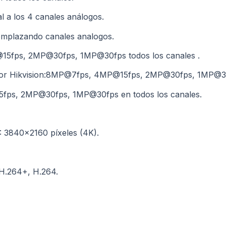
 a los 4 canales análogos.
emplazando canales analogos.
5fps, 2MP@30fps, 1MP@30fps todos los canales .
ior Hikvision:8MP@7fps, 4MP@15fps, 2MP@30fps, 1MP@30f
ps, 2MP@30fps, 1MP@30fps en todos los canales.
: 3840×2160 píxeles (4K).
H.264+, H.264.