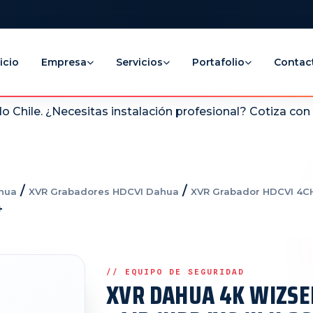
icio
Empresa
Servicios
Portafolio
Contac
 Chile. ¿Necesitas instalación profesional? Cotiza co
/
/
hua
XVR Grabadores HDCVI Dahua
XVR Grabador HDCVI 4C
+
XVR DAHUA 4K WIZSE