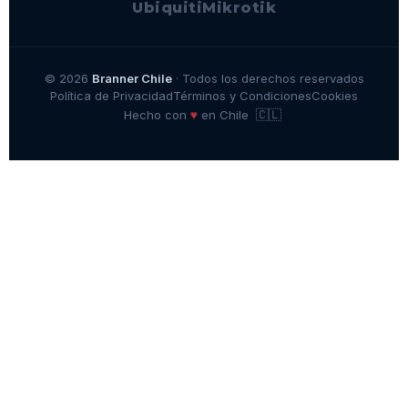
Ubiquiti
Mikrotik
© 2026
Branner Chile
· Todos los derechos reservados
Política de Privacidad
Términos y Condiciones
Cookies
🇨🇱
♥
Hecho con
en Chile