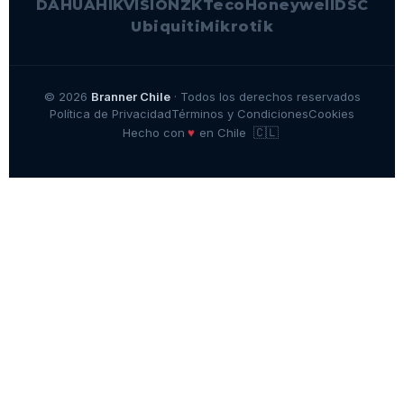
DAHUA
HIKVISION
ZKTeco
Honeywell
DSC
Ubiquiti
Mikrotik
© 2026
Branner Chile
· Todos los derechos reservados
Política de Privacidad
Términos y Condiciones
Cookies
🇨🇱
♥
Hecho con
en Chile