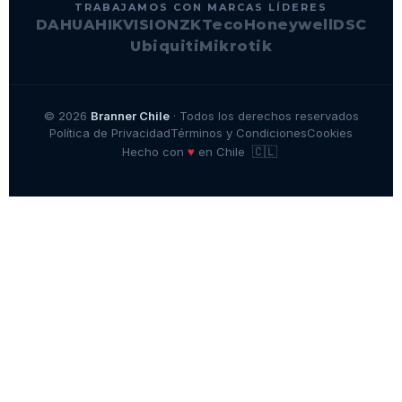
TRABAJAMOS CON MARCAS LÍDERES
DAHUA
HIKVISION
ZKTeco
Honeywell
DSC
Ubiquiti
Mikrotik
© 2026
Branner Chile
· Todos los derechos reservados
Política de Privacidad
Términos y Condiciones
Cookies
🇨🇱
♥
Hecho con
en Chile