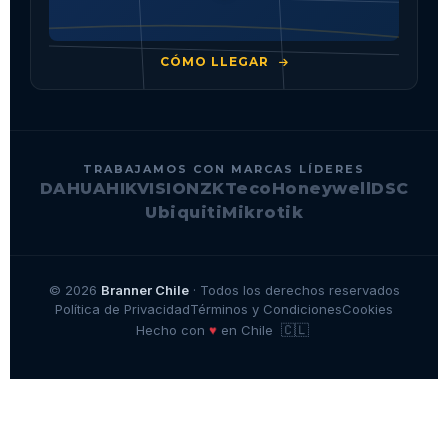
CÓMO LLEGAR
TRABAJAMOS CON MARCAS LÍDERES
DAHUA
HIKVISION
ZKTeco
Honeywell
DSC
Ubiquiti
Mikrotik
© 2026
Branner Chile
· Todos los derechos reservados
Política de Privacidad
Términos y Condiciones
Cookies
🇨🇱
♥
Hecho con
en Chile