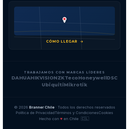
CÓMO LLEGAR
TRABAJAMOS CON MARCAS LÍDERES
DAHUA
HIKVISION
ZKTeco
Honeywell
DSC
Ubiquiti
Mikrotik
© 2026
Branner Chile
· Todos los derechos reservados
Política de Privacidad
Términos y Condiciones
Cookies
🇨🇱
♥
Hecho con
en Chile