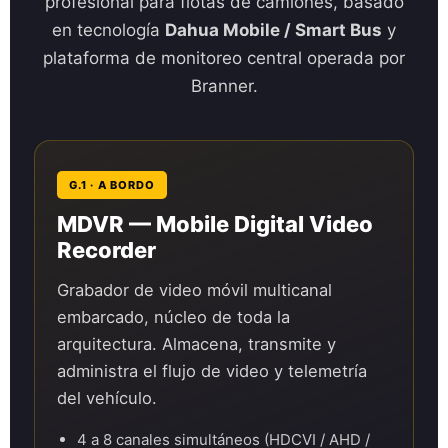
profesional para flotas de camiones, basado
en tecnología
Dahua Mobile / Smart Bus
y
plataforma de monitoreo central operada por
Branner.
G.1 · A BORDO
MDVR — Mobile Digital Video
Recorder
Grabador de video móvil multicanal
embarcado, núcleo de toda la
arquitectura. Almacena, transmite y
administra el flujo de video y telemetría
del vehículo.
4 a 8 canales simultáneos (HDCVI / AHD /