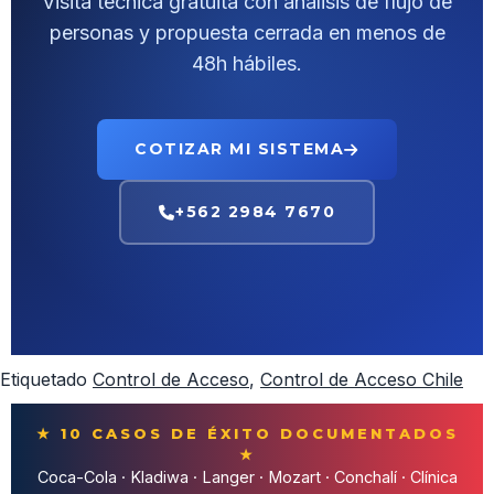
Visita técnica gratuita con análisis de flujo de
personas y propuesta cerrada en menos de
48h hábiles.
COTIZAR MI SISTEMA
+562 2984 7670
Etiquetado
Control de Acceso
,
Control de Acceso Chile
★ 10 CASOS DE ÉXITO DOCUMENTADOS
★
Coca-Cola · Kladiwa · Langer · Mozart · Conchalí · Clínica