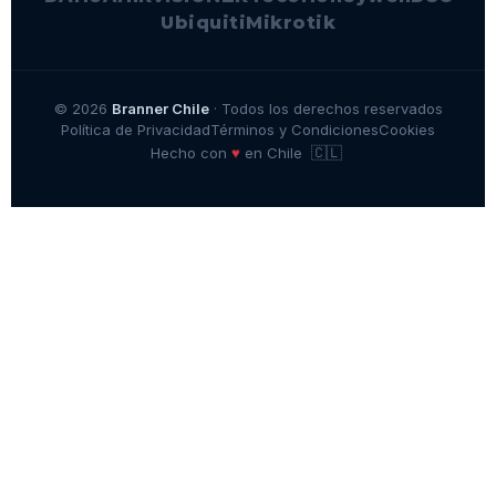
Ubiquiti
Mikrotik
© 2026
Branner Chile
· Todos los derechos reservados
Política de Privacidad
Términos y Condiciones
Cookies
🇨🇱
♥
Hecho con
en Chile