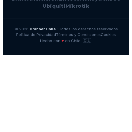
Ubiquiti
Mikrotik
© 2026
Branner Chile
· Todos los derechos reservados
Política de Privacidad
Términos y Condiciones
Cookies
🇨🇱
♥
Hecho con
en Chile