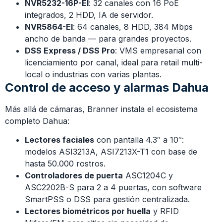
NVR5232-16P-EI
: 32 canales con 16 PoE
integrados, 2 HDD, IA de servidor.
NVR5864-EI
: 64 canales, 8 HDD, 384 Mbps
ancho de banda — para grandes proyectos.
DSS Express / DSS Pro
: VMS empresarial con
licenciamiento por canal, ideal para retail multi-
local o industrias con varias plantas.
Control de acceso y alarmas Dahua
Más allá de cámaras, Branner instala el ecosistema
completo Dahua:
Lectores faciales
con pantalla 4.3″ a 10″:
modelos ASI3213A, ASI7213X-T1 con base de
hasta 50.000 rostros.
Controladores de puerta
ASC1204C y
ASC2202B-S para 2 a 4 puertas, con software
SmartPSS o DSS para gestión centralizada.
Lectores biométricos por huella
y RFID