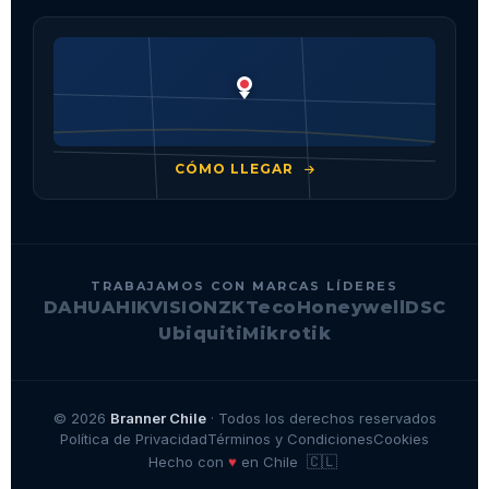
CÓMO LLEGAR
TRABAJAMOS CON MARCAS LÍDERES
DAHUA
HIKVISION
ZKTeco
Honeywell
DSC
Ubiquiti
Mikrotik
© 2026
Branner Chile
· Todos los derechos reservados
Política de Privacidad
Términos y Condiciones
Cookies
🇨🇱
♥
Hecho con
en Chile