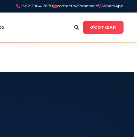
+562 2984 7670
contacto@branner.cl
WhatsApp
to
COTIZAR