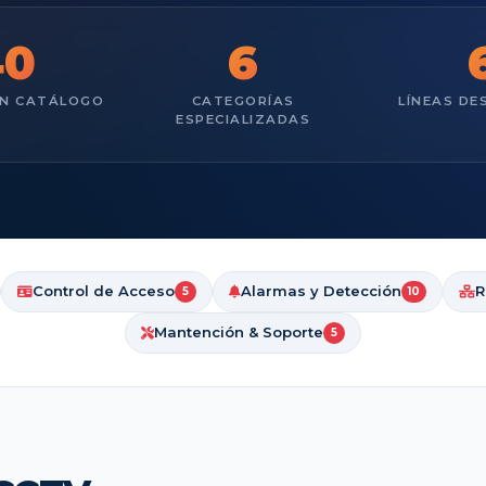
40
6
EN CATÁLOGO
CATEGORÍAS
LÍNEAS D
ESPECIALIZADAS
Control de Acceso
Alarmas y Detección
R
5
10
Mantención & Soporte
5