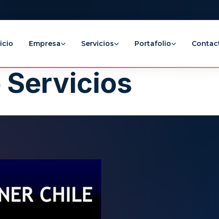
icio
Empresa
Servicios
Portafolio
Contac
e Servicios