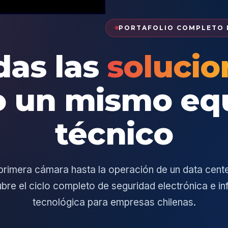
PORTAFOLIO COMPLETO D
das las
solucio
o un mismo eq
técnico
primera cámara hasta la operación de un data cente
ubre el ciclo completo de seguridad electrónica e in
tecnológica para empresas chilenas.