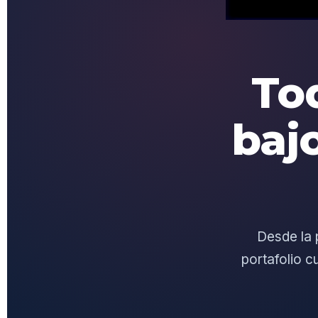
To
baj
Desde la 
portafolio c