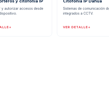
rteros y citofonía IP
Citofonía IP Dahua
r y autorizar accesos desde
Sistemas de comunicación dig
dispositivo.
integrados a CCTV.
ALLE
VER DETALLE