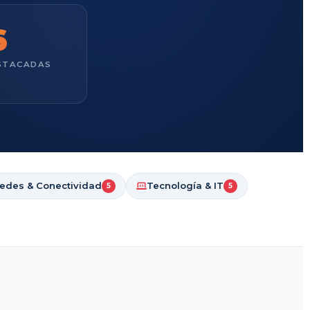
6
ESTACADAS
edes & Conectividad
Tecnología & IT
5
5