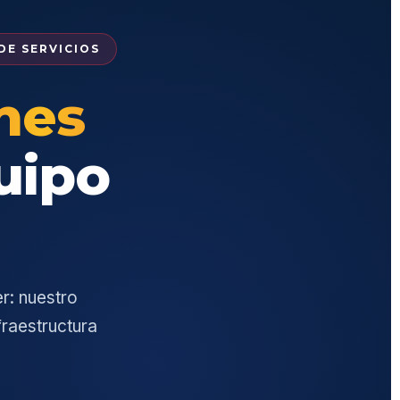
E SERVICIOS
nes
uipo
r: nuestro
fraestructura