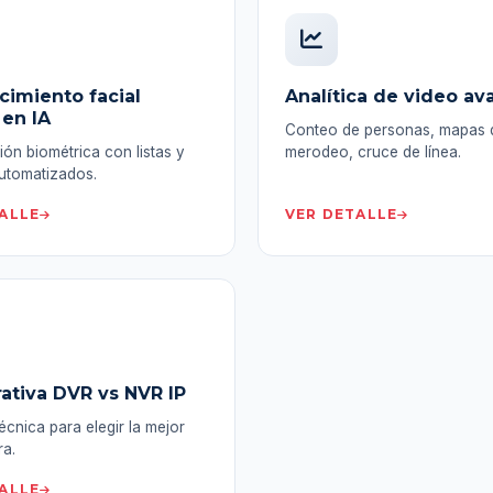
imiento facial
Analítica de video a
en IA
Conteo de personas, mapas d
ción biométrica con listas y
merodeo, cruce de línea.
utomatizados.
ALLE
VER DETALLE
tiva DVR vs NVR IP
écnica para elegir la mejor
ra.
ALLE