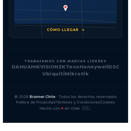
CÓMO LLEGAR
TRABAJAMOS CON MARCAS LÍDERES
DAHUA
HIKVISION
ZKTeco
Honeywell
DSC
Ubiquiti
Mikrotik
© 2026
Branner Chile
· Todos los derechos reservados
Política de Privacidad
Términos y Condiciones
Cookies
🇨🇱
♥
Hecho con
en Chile