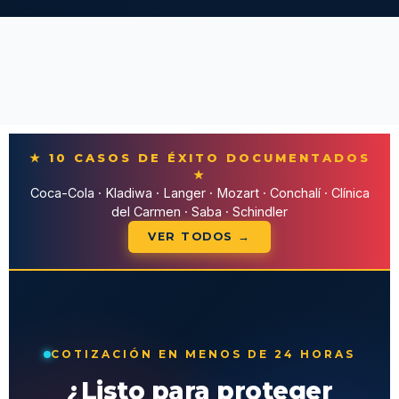
★ 10 CASOS DE ÉXITO DOCUMENTADOS
★
Coca-Cola · Kladiwa · Langer · Mozart · Conchalí · Clínica
del Carmen · Saba · Schindler
VER TODOS →
COTIZACIÓN EN MENOS DE 24 HORAS
¿Listo para proteger