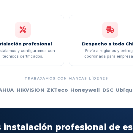
stalación profesional
Despacho a todo Chi
nstalamos y configuramos con
Envío a regiones y entre
técnicos certificados.
coordinada para empresa
TRABAJAMOS CON MARCAS LÍDERES
AHUA
HIKVISION
ZKTeco
Honeywell
DSC
Ubiqui
 instalación profesional de e