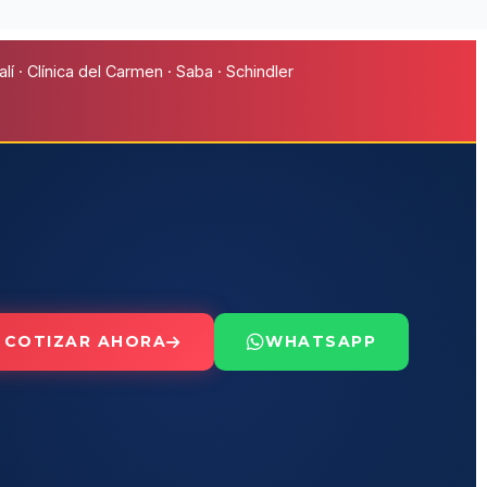
í · Clínica del Carmen · Saba · Schindler
COTIZAR AHORA
WHATSAPP