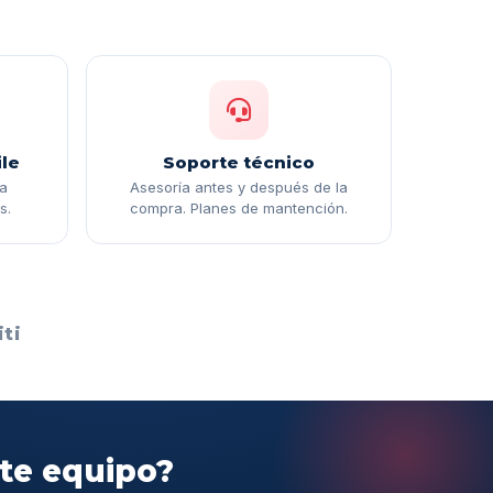
le
Soporte técnico
ga
Asesoría antes y después de la
s.
compra. Planes de mantención.
ti
ste equipo?