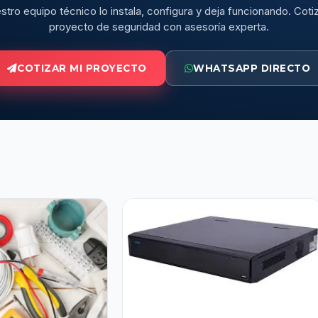
stro equipo técnico lo instala, configura y deja funcionando. Cotiz
proyecto de seguridad con asesoría experta.
COTIZAR MI PROYECTO
WHATSAPP DIRECTO