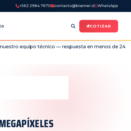
+562 2984 7670
contacto@branner.cl
WhatsApp
to
COTIZAR
n nuestro equipo técnico — respuesta en menos de 24
 MEGAPÍXELES