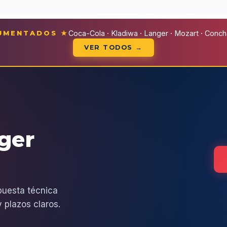
CUMENTADOS ★
Coca-Cola · Kladiwa · Langer · Mozart · Conchal
VER TODOS →
eger
puesta técnica
 plazos claros.