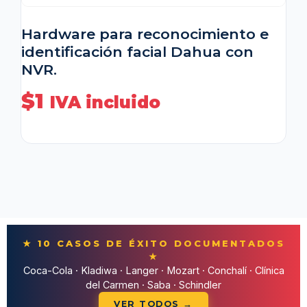
Hardware para reconocimiento e
identificación facial Dahua con
NVR.
$
1
IVA incluido
★ 10 CASOS DE ÉXITO DOCUMENTADOS
★
Coca-Cola · Kladiwa · Langer · Mozart · Conchalí · Clínica
del Carmen · Saba · Schindler
VER TODOS →