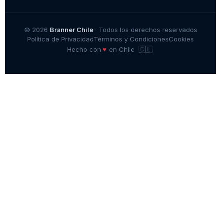
© 2026
Branner Chile
· Todos los derechos reservados
Política de Privacidad
Términos y Condiciones
Cookies
🇨🇱
♥
Hecho con
en Chile