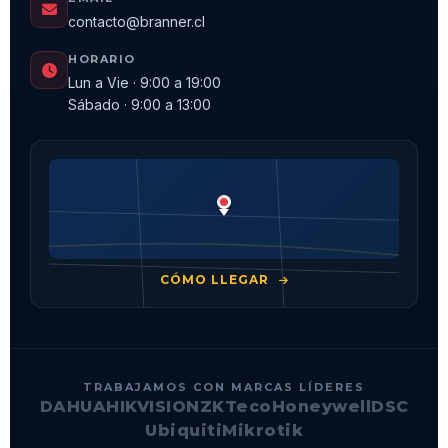
contacto@branner.cl
HORARIO
Lun a Vie · 9:00 a 19:00
Sábado · 9:00 a 13:00
CÓMO LLEGAR
TRABAJAMOS CON MARCAS LÍDERES
DAHUA
HIKVISION
ZKTeco
Honeywell
DSC
Ubiquiti
Mikrotik