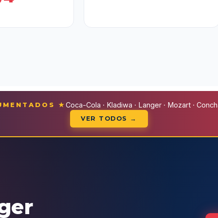
CUMENTADOS ★
Coca-Cola · Kladiwa · Langer · Mozart · Conchal
VER TODOS →
eger