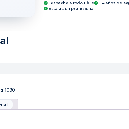
Despacho a todo Chile
+14 años de ex
Instalación profesional
al
ag
1030
onal