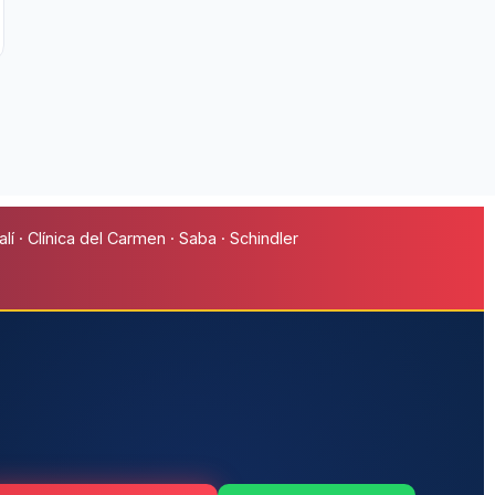
í · Clínica del Carmen · Saba · Schindler