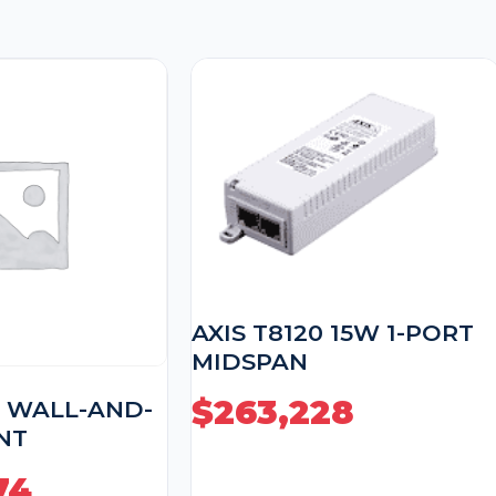
AXIS T8120 15W 1-PORT
MIDSPAN
$
263,228
1 WALL-AND-
NT
74