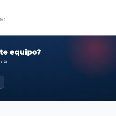
ti
ste equipo?
a tu