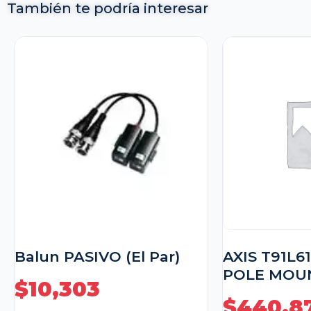
También te podría interesar
Balun PASIVO (El Par)
AXIS T91L6
POLE MOU
$
10,303
$
440,8