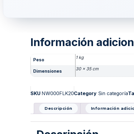
Información adicion
1 kg
Peso
30 × 35 cm
Dimensiones
SKU
NW000FLK20
Category
Sin categoría
T
Descripción
Información adici