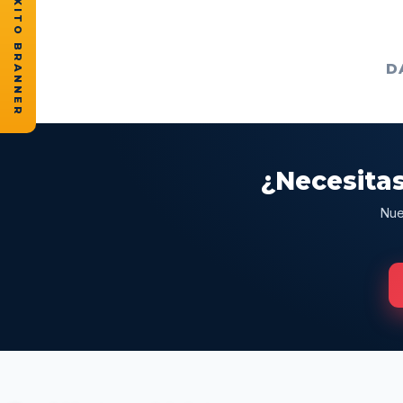
★ CASOS DE ÉXITO BRANNER
D
¿Necesitas
Nue