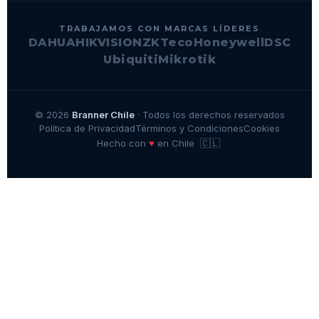
TRABAJAMOS CON MARCAS LÍDERES
DAHUA
HIKVISION
ZKTeco
Honeywell
DSC
Ubiquiti
Mikrotik
© 2026
Branner Chile
· Todos los derechos reservados
Política de Privacidad
Términos y Condiciones
Cookies
🇨🇱
♥
Hecho con
en Chile