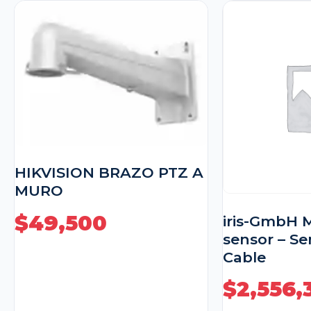
HIKVISION BRAZO PTZ A
MURO
$
49,500
iris-GmbH 
sensor – S
Cable
$
2,556,