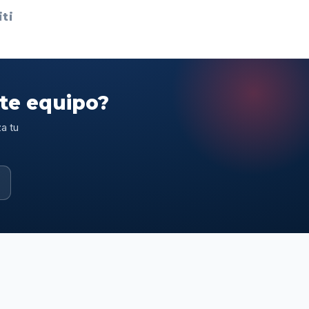
ti
ste equipo?
a tu