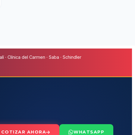
í · Clínica del Carmen · Saba · Schindler
COTIZAR AHORA
WHATSAPP