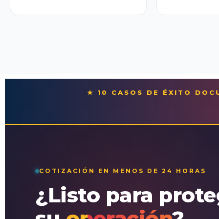
★ 10 CASOS DE ÉXITO DO
COTIZACIÓN EN MENOS DE 24 HORAS
¿Listo para prot
su
operación
?