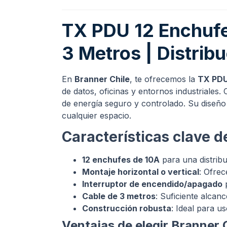
TX PDU 12 Enchufes
3 Metros | Distribu
En
Branner Chile
, te ofrecemos la
TX PDU
de datos, oficinas y entornos industriales.
de energía seguro y controlado. Su diseñ
cualquier espacio.
Características clave 
12 enchufes de 10A
para una distribu
Montaje horizontal o vertical
: Ofrec
Interruptor de encendido/apagado
p
Cable de 3 metros
: Suficiente alcan
Construcción robusta
: Ideal para u
Ventajas de elegir Branner 