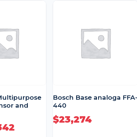
Multipurpose
Bosch Base analoga FFA
ensor and
440
$
23,274
342