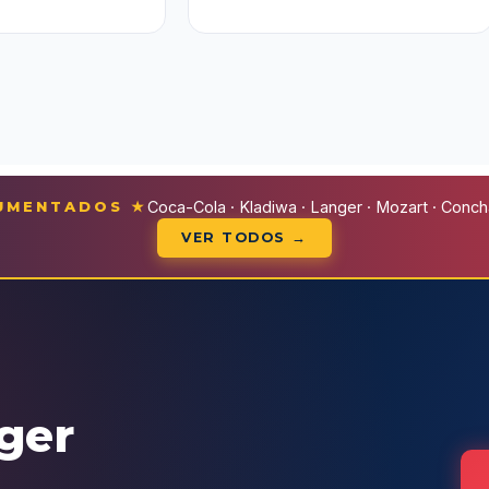
CUMENTADOS ★
Coca-Cola · Kladiwa · Langer · Mozart · Conchal
VER TODOS →
eger