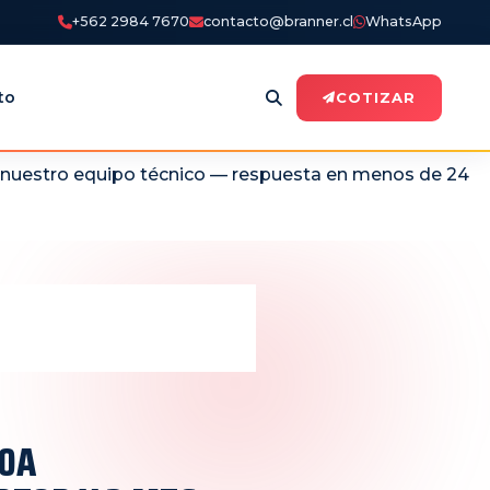
+562 2984 7670
contacto@branner.cl
WhatsApp
to
COTIZAR
n nuestro equipo técnico — respuesta en menos de 24
10A