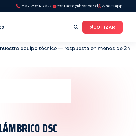
+562 2984 7670
contacto@branner.cl
WhatsApp
to
COTIZAR
n nuestro equipo técnico — respuesta en menos de 24
ALÁMBRICO DSC