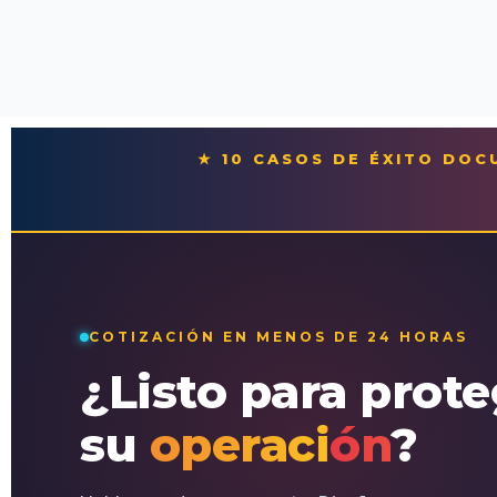
★ 10 CASOS DE ÉXITO DO
COTIZACIÓN EN MENOS DE 24 HORAS
¿Listo para prot
su
operación
?