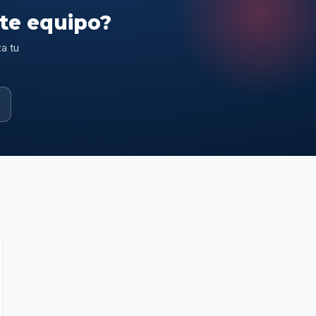
ste equipo?
a tu