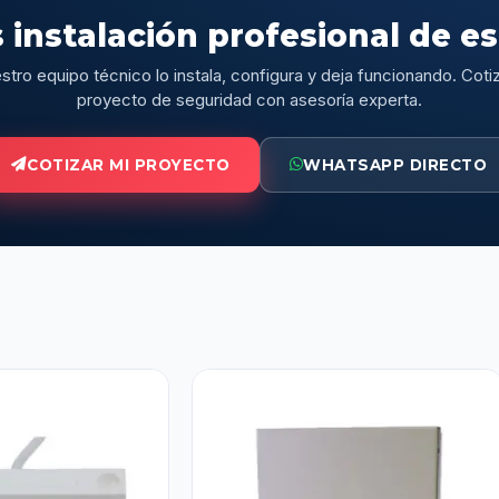
 instalación profesional de e
stro equipo técnico lo instala, configura y deja funcionando. Cotiz
proyecto de seguridad con asesoría experta.
COTIZAR MI PROYECTO
WHATSAPP DIRECTO