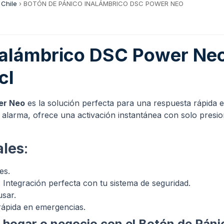
 Chile
›
BOTÓN DE PÁNICO INALÁMBRICO DSC POWER NEO
nalámbrico DSC Power Neo 
cl
er Neo
es la solución perfecta para una respuesta rápida 
e alarma, ofrece una activación instantánea con solo pres
ales
:
es.
: Integración perfecta con tu sistema de seguridad.
usar.
rápida en emergencias.
u hogar o negocio con el Botón de Pá