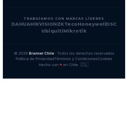
TRABAJAMOS CON MARCAS LÍDERES
DAHUA
HIKVISION
ZKTeco
Honeywell
DSC
Ubiquiti
Mikrotik
© 2026
Branner Chile
· Todos los derechos reservados
Política de Privacidad
Términos y Condiciones
Cookies
🇨🇱
♥
Hecho con
en Chile