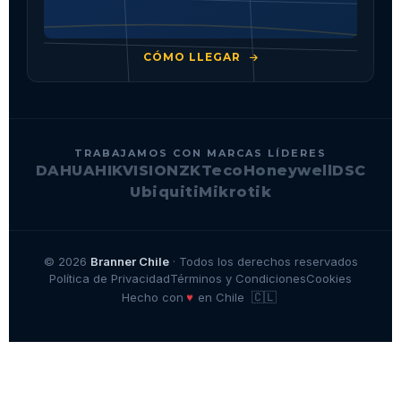
CÓMO LLEGAR
TRABAJAMOS CON MARCAS LÍDERES
DAHUA
HIKVISION
ZKTeco
Honeywell
DSC
Ubiquiti
Mikrotik
© 2026
Branner Chile
· Todos los derechos reservados
Política de Privacidad
Términos y Condiciones
Cookies
🇨🇱
♥
Hecho con
en Chile