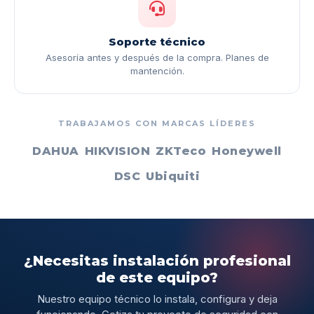
Soporte técnico
Asesoría antes y después de la compra. Planes de
mantención.
TRABAJAMOS CON MARCAS LÍDERES
DAHUA
HIKVISION
ZKTeco
Honeywell
DSC
Ubiquiti
¿Necesitas instalación profesional
de este equipo?
Nuestro equipo técnico lo instala, configura y deja