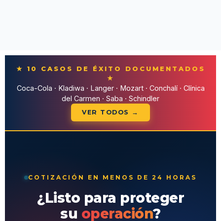
★ 10 CASOS DE ÉXITO DOCUMENTADOS
★
Coca-Cola · Kladiwa · Langer · Mozart · Conchalí · Clínica
del Carmen · Saba · Schindler
VER TODOS →
COTIZACIÓN EN MENOS DE 24 HORAS
¿Listo para proteger
su
operación
?