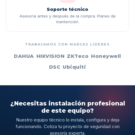
Soporte técnico
Asesoría antes y después de la compra. Planes de
mantención.
TRABAJAMOS CON MARCAS LÍDERES
DAHUA
HIKVISION
ZKTeco
Honeywell
DSC
Ubiquiti
¿Necesitas instalación profesional
de este equipo?
Nuestro equipo técnico lo instala, configura y deja
funcionando. Cotiza tu proyecto de seguridad con
asesoría experta.