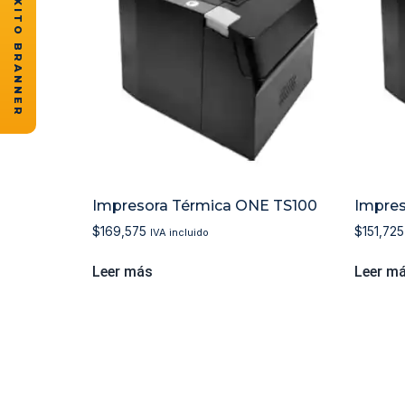
★ CASOS DE ÉXITO BRANNER
Impresora Térmica ONE TS100
Impres
$
169,575
$
151,725
IVA incluido
Leer más
Leer m