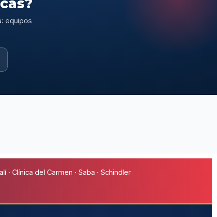
scas?
a: equipos
í · Clínica del Carmen · Saba · Schindler