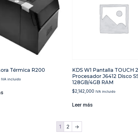
ora Térmica R200
KDS W1 Pantalla TOUCH 21
Procesador J6412 Disco S
IVA incluido
128GB/4GB RAM
$
2,142,000
IVA incluido
ás
Leer más
1
2
→