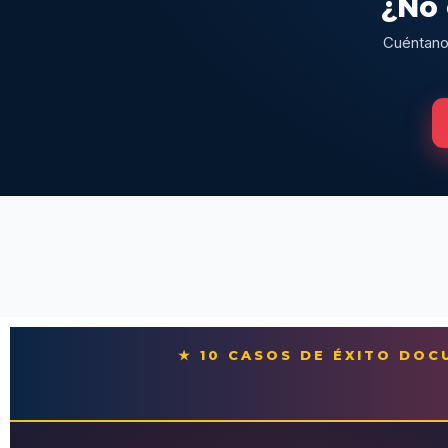
¿No 
Cuéntanos
★ 10 CASOS DE ÉXITO DO