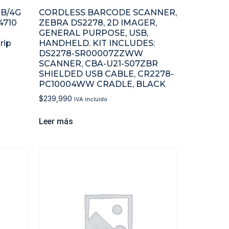
GB/4G
CORDLESS BARCODE SCANNER,
4710
ZEBRA DS2278, 2D IMAGER,
GENERAL PURPOSE, USB,
rip
HANDHELD. KIT INCLUDES:
DS2278-SR00007ZZWW
SCANNER, CBA-U21-S07ZBR
SHIELDED USB CABLE, CR2278-
PC10004WW CRADLE, BLACK
$
239,990
IVA incluido
Leer más