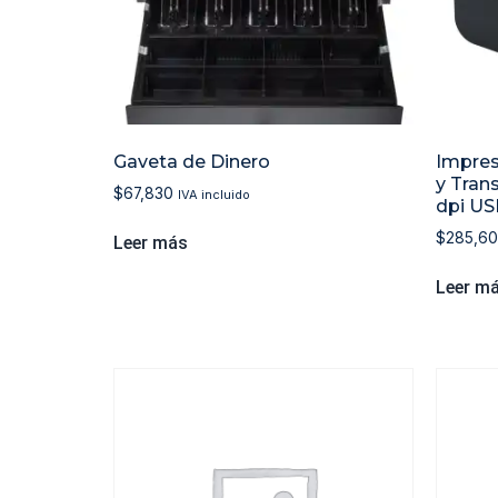
Gaveta de Dinero
Impres
y Tran
$
67,830
IVA incluido
dpi US
$
285,6
Leer más
Leer m