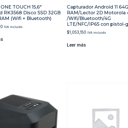
 ONE TOUCH 15,6″
Capturador Android 11 64
d RK3568 Disco SSD 32GB
RAM/Lector 2D Motorola 
RAM (Wifi + Bluetooth)
/Wifi/Bluetooth/4G
LTE/NFC/IP65 con pistol-g
00
IVA incluido
$
1,053,150
IVA incluido
ás
Leer más