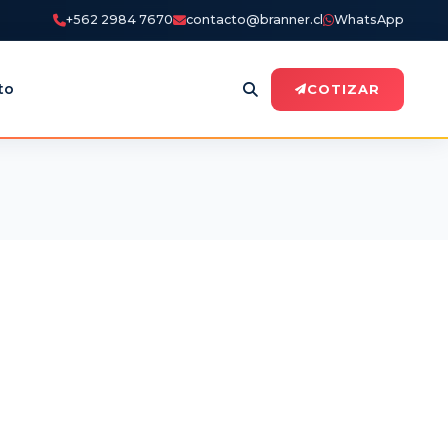
+562 2984 7670
contacto@branner.cl
WhatsApp
to
COTIZAR