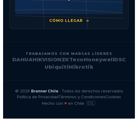
CÓMO LLEGAR
TRABAJAMOS CON MARCAS LÍDERES
DAHUA
HIKVISION
ZKTeco
Honeywell
DSC
Ubiquiti
Mikrotik
© 2026
Branner Chile
· Todos los derechos reservados
Política de Privacidad
Términos y Condiciones
Cookies
🇨🇱
♥
Hecho con
en Chile