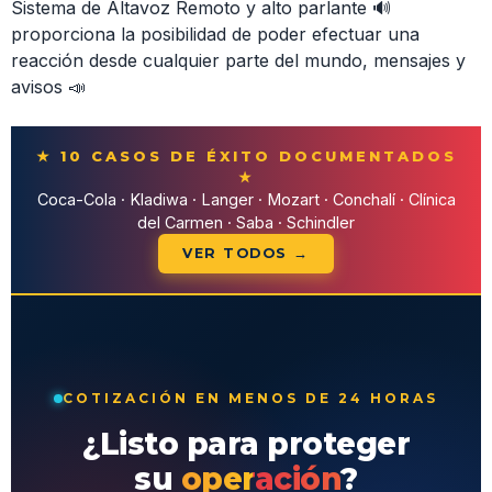
Sistema de Altavoz Remoto y alto parlante 🔊
proporciona la posibilidad de poder efectuar una
reacción desde cualquier parte del mundo, mensajes y
avisos 📣
★ 10 CASOS DE ÉXITO DOCUMENTADOS
★
Coca-Cola · Kladiwa · Langer · Mozart · Conchalí · Clínica
del Carmen · Saba · Schindler
VER TODOS →
COTIZACIÓN EN MENOS DE 24 HORAS
¿Listo para proteger
su
operación
?