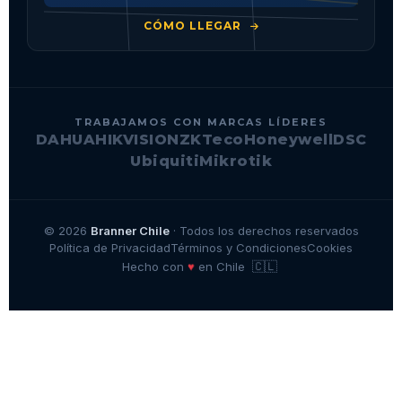
CÓMO LLEGAR
TRABAJAMOS CON MARCAS LÍDERES
DAHUA
HIKVISION
ZKTeco
Honeywell
DSC
Ubiquiti
Mikrotik
© 2026
Branner Chile
· Todos los derechos reservados
Política de Privacidad
Términos y Condiciones
Cookies
🇨🇱
♥
Hecho con
en Chile