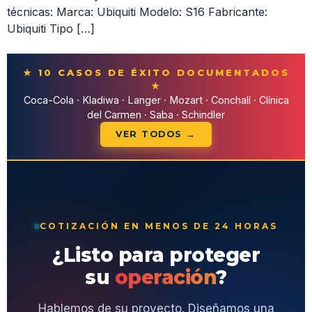
técnicas: Marca: Ubiquiti Modelo: S16 Fabricante:
Ubiquiti Tipo […]
★ 10 CASOS DE ÉXITO DOCUMENTADOS
★
Coca-Cola · Kladiwa · Langer · Mozart · Conchalí · Clínica
del Carmen · Saba · Schindler
VER TODOS →
COTIZACIÓN EN MENOS DE 24 HORAS
¿Listo para proteger
su
operación
?
Hablemos de su proyecto. Diseñamos una