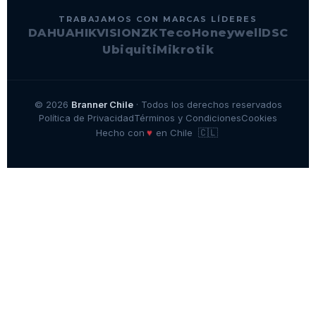
TRABAJAMOS CON MARCAS LÍDERES
DAHUA
HIKVISION
ZKTeco
Honeywell
DSC
Ubiquiti
Mikrotik
© 2026
Branner Chile
· Todos los derechos reservados
Política de Privacidad
Términos y Condiciones
Cookies
🇨🇱
♥
Hecho con
en Chile