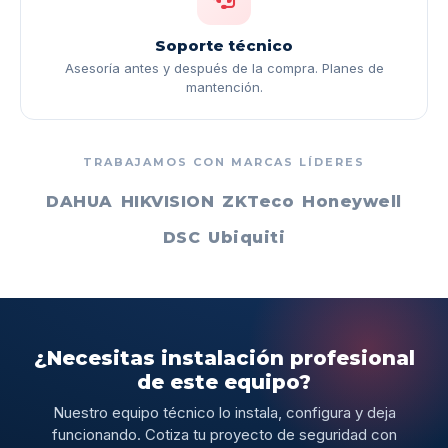
Soporte técnico
Asesoría antes y después de la compra. Planes de
mantención.
TRABAJAMOS CON MARCAS LÍDERES
DAHUA
HIKVISION
ZKTeco
Honeywell
DSC
Ubiquiti
¿Necesitas instalación profesional
de este equipo?
Nuestro equipo técnico lo instala, configura y deja
funcionando. Cotiza tu proyecto de seguridad con