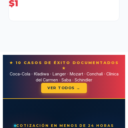
$
1
★ 10 CASOS DE ÉXITO DOCUMENTADOS
★
Coca-Cola · Kladiwa · Langer · Mozart · Conchalí · Clínica
del Carmen · Saba · Schindler
VER TODOS →
COTIZACIÓN EN MENOS DE 24 HORAS