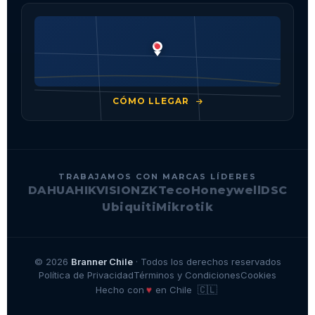
CÓMO LLEGAR
TRABAJAMOS CON MARCAS LÍDERES
DAHUA
HIKVISION
ZKTeco
Honeywell
DSC
Ubiquiti
Mikrotik
© 2026
Branner Chile
· Todos los derechos reservados
Política de Privacidad
Términos y Condiciones
Cookies
🇨🇱
♥
Hecho con
en Chile