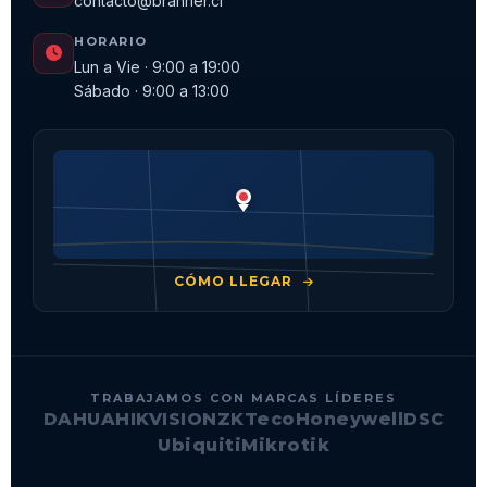
contacto@branner.cl
HORARIO
Lun a Vie · 9:00 a 19:00
Sábado · 9:00 a 13:00
CÓMO LLEGAR
TRABAJAMOS CON MARCAS LÍDERES
DAHUA
HIKVISION
ZKTeco
Honeywell
DSC
Ubiquiti
Mikrotik