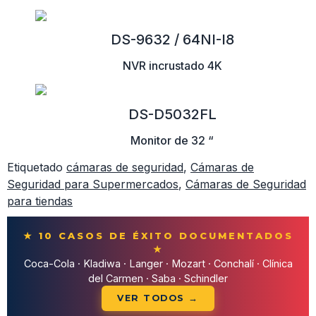
DS-9632 / 64NI-I8
NVR incrustado 4K
DS-D5032FL
Monitor de 32 “
Etiquetado
cámaras de seguridad
,
Cámaras de
Seguridad para Supermercados
,
Cámaras de Seguridad
para tiendas
★ 10 CASOS DE ÉXITO DOCUMENTADOS
★
Coca-Cola · Kladiwa · Langer · Mozart · Conchalí · Clínica
del Carmen · Saba · Schindler
VER TODOS →