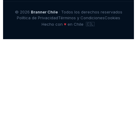
© 2026
Branner Chile
· Todos los derechos reservados
Política de Privacidad
Términos y Condiciones
Cookies
🇨🇱
♥
Hecho con
en Chile