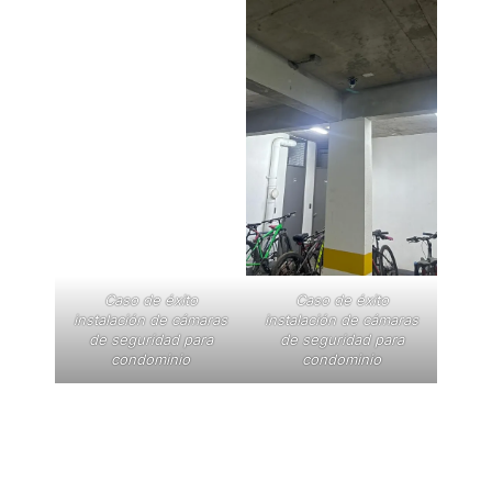
Caso de éxito
Caso de éxito
instalación de cámaras
instalación de cámaras
de seguridad para
de seguridad para
condominio
condominio