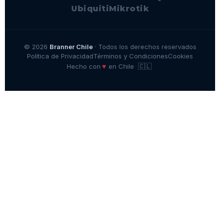
Ubiquiti
Mikrotik
© 2026
Branner Chile
· Todos los derechos reservados
Política de Privacidad
Términos y Condiciones
Cookies
🇨🇱
♥
Hecho con
en Chile