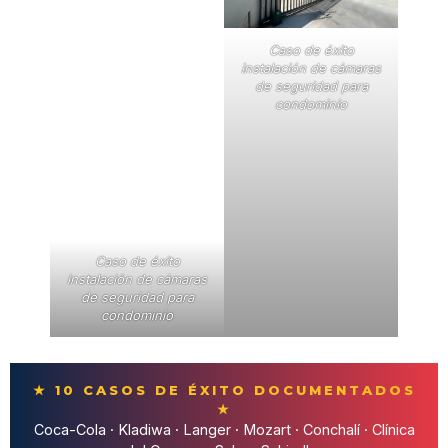
Caso de éxito
instalación de cámaras
de seguridad para
condominio
Caso de éxito
instalación de cámaras
de seguridad para
condominio
★ 10 CASOS DE ÉXITO DOCUMENTADOS
★
Coca-Cola · Kladiwa · Langer · Mozart · Conchalí · Clínica