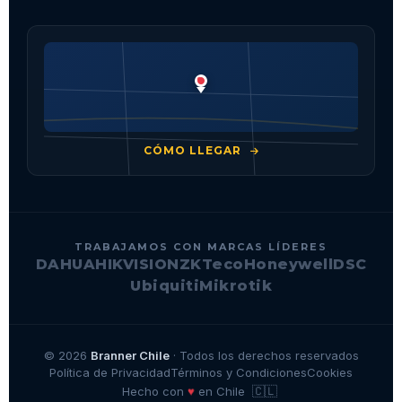
CÓMO LLEGAR
TRABAJAMOS CON MARCAS LÍDERES
DAHUA
HIKVISION
ZKTeco
Honeywell
DSC
Ubiquiti
Mikrotik
© 2026
Branner Chile
· Todos los derechos reservados
Política de Privacidad
Términos y Condiciones
Cookies
🇨🇱
♥
Hecho con
en Chile