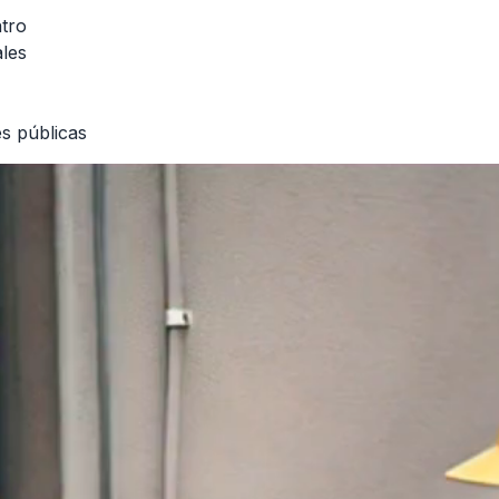
tro
les
es públicas