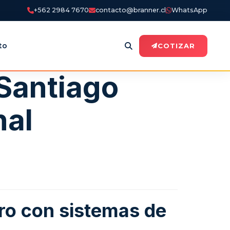
+562 2984 7670
contacto@branner.cl
WhatsApp
to
COTIZAR
Santiago
nal
ro con sistemas de