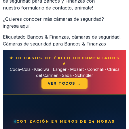
de seguridad para Bancos y Finanzas con
nuestro
formulario de contacto
, anímate!
¿Quieres conocer más cámaras de seguridad?
ingresa
aquí
.
Etiquetado
Bancos & Finanzas
,
cámaras de seguridad
,
Cámaras de seguridad para Bancos & Finanzas
★ 10 CASOS DE ÉXITO DOCUMENTADOS
★
Coca-Cola · Kladiwa · Langer · Mozart · Conchalí · Clínica
del Carmen · Saba · Schindler
VER TODOS →
COTIZACIÓN EN MENOS DE 24 HORAS