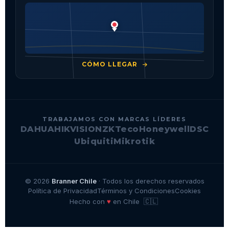
CÓMO LLEGAR
TRABAJAMOS CON MARCAS LÍDERES
DAHUA
HIKVISION
ZKTeco
Honeywell
DSC
Ubiquiti
Mikrotik
© 2026
Branner Chile
· Todos los derechos reservados
Política de Privacidad
Términos y Condiciones
Cookies
🇨🇱
♥
Hecho con
en Chile