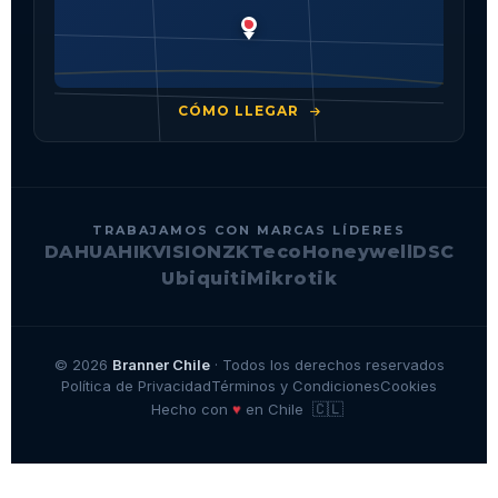
CÓMO LLEGAR
TRABAJAMOS CON MARCAS LÍDERES
DAHUA
HIKVISION
ZKTeco
Honeywell
DSC
Ubiquiti
Mikrotik
© 2026
Branner Chile
· Todos los derechos reservados
Política de Privacidad
Términos y Condiciones
Cookies
🇨🇱
♥
Hecho con
en Chile