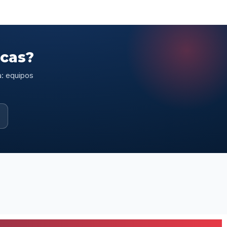
scas?
a: equipos