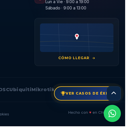
Lun a Vie · 9:00 a 19:00
Sábado · 9:00 a 13:00
CÓMO LLEGAR
DSC
Ubiquiti
Mikrotik
VER CASOS DE ÉXITO
🇨🇱
♥
Hecho con
en Chile
okies