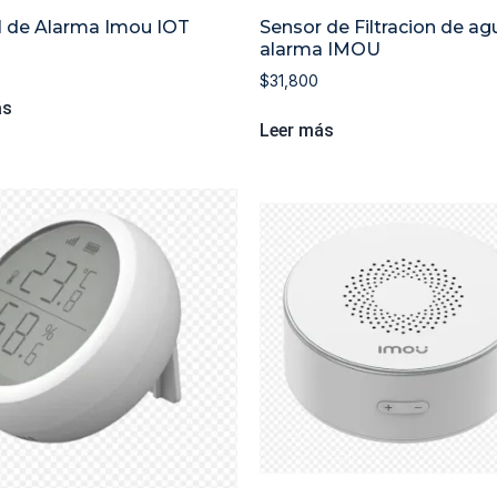
l de Alarma Imou IOT
Sensor de Filtracion de ag
alarma IMOU
0
$
31,800
ás
Leer más