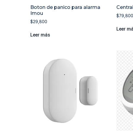
Boton de panico para alarma
Centra
Imou
$
79,80
$
29,800
Leer m
Leer más