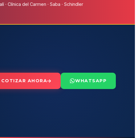
í · Clínica del Carmen · Saba · Schindler
COTIZAR AHORA
WHATSAPP