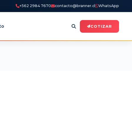
+562 2984 7670
contacto@branner.cl
WhatsApp
to
COTIZAR