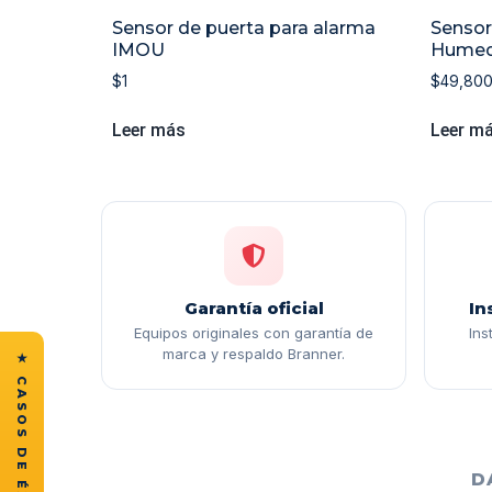
Sensor de puerta para alarma
Sensor
IMOU
Humed
$
1
$
49,80
Leer más
Leer m
Garantía oficial
In
Equipos originales con garantía de
Ins
marca y respaldo Branner.
D