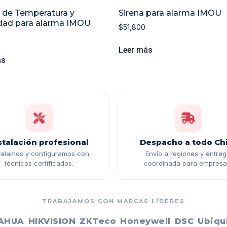
 de Temperatura y
Sirena para alarma IMOU
ad para alarma IMOU
$
51,800
0
Leer más
ás
stalación profesional
Despacho a todo Chi
talamos y configuramos con
Envío a regiones y entre
técnicos certificados.
coordinada para empresa
TRABAJAMOS CON MARCAS LÍDERES
AHUA
HIKVISION
ZKTeco
Honeywell
DSC
Ubiqui