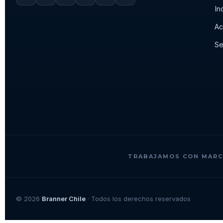
In
Ac
Se
TRABAJAMOS CON MARC
© 2026
Branner Chile
· Todos los derechos reservados