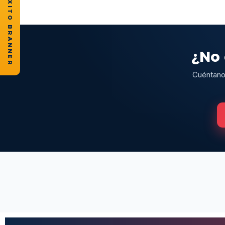
★ CASOS DE ÉXITO BRANNER
¿No 
Cuéntanos