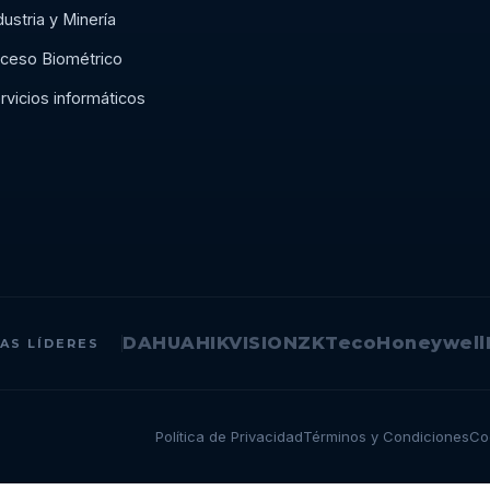
dustria y Minería
ceso Biométrico
rvicios informáticos
DAHUA
HIKVISION
ZKTeco
Honeywell
AS LÍDERES
Política de Privacidad
Términos y Condiciones
Co