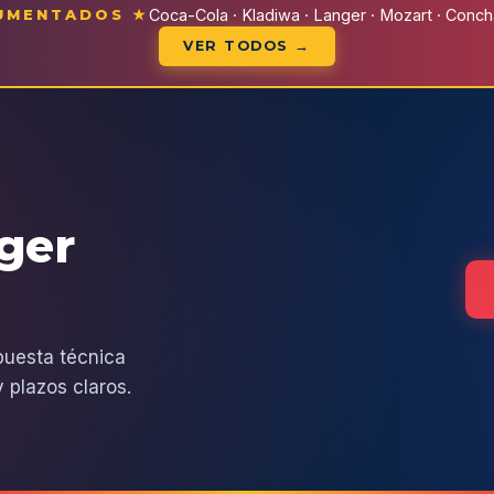
CUMENTADOS ★
Coca-Cola · Kladiwa · Langer · Mozart · Conchal
VER TODOS →
eger
puesta técnica
 plazos claros.