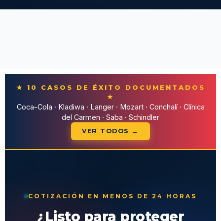
★ 10 CASOS DE ÉXITO DOCUMENTADOS
★
Coca-Cola · Kladiwa · Langer · Mozart · Conchalí · Clínica
del Carmen · Saba · Schindler
VER TODOS →
COTIZACIÓN EN MENOS DE 24 HORAS
¿Listo para proteger