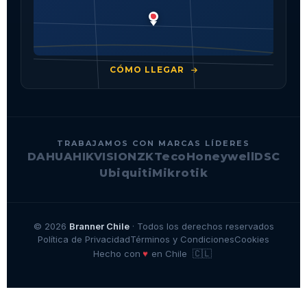
CÓMO LLEGAR
TRABAJAMOS CON MARCAS LÍDERES
DAHUA
HIKVISION
ZKTeco
Honeywell
DSC
Ubiquiti
Mikrotik
© 2026
Branner Chile
· Todos los derechos reservados
Política de Privacidad
Términos y Condiciones
Cookies
🇨🇱
♥
Hecho con
en Chile