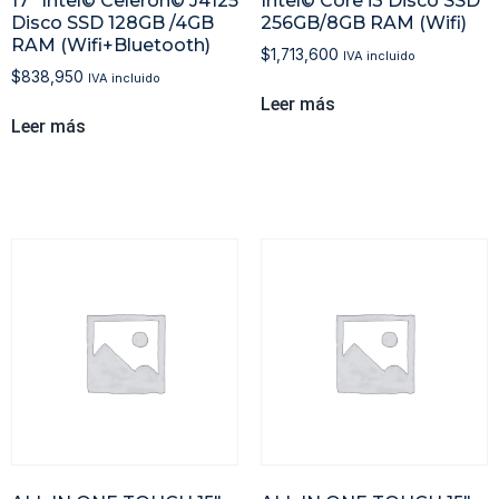
17″ Intel© Celeron© J4125
Intel© Core i3 Disco SSD
Disco SSD 128GB /4GB
256GB/8GB RAM (Wifi)
RAM (Wifi+Bluetooth)
$
1,713,600
IVA incluido
$
838,950
IVA incluido
Leer más
Leer más