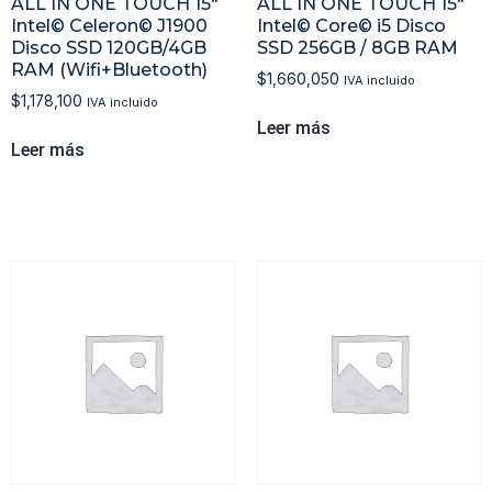
ALL IN ONE TOUCH 15″
ALL IN ONE TOUCH 15″
Intel© Celeron© J1900
Intel© Core© i5 Disco
Disco SSD 120GB/4GB
SSD 256GB / 8GB RAM
RAM (Wifi+Bluetooth)
$
1,660,050
IVA incluido
$
1,178,100
IVA incluido
Leer más
Leer más