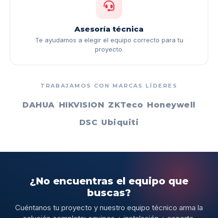
Asesoría técnica
Te ayudamos a elegir el equipo correcto para tu
proyecto.
TRABAJAMOS CON MARCAS LÍDERES
DAHUA
HIKVISION
ZKTeco
Honeywell
DSC
Ubiquiti
¿No encuentras el equipo que
buscas?
Cuéntanos tu proyecto y nuestro equipo técnico arma la