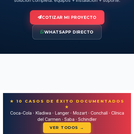
solución completa: equipos + instalación + soporte.
COTIZAR MI PROYECTO
WHATSAPP DIRECTO
★ 10 CASOS DE ÉXITO DOCUMENTADOS
★
Coca-Cola · Kladiwa · Langer · Mozart · Conchalí · Clínica
del Carmen · Saba · Schindler
VER TODOS →