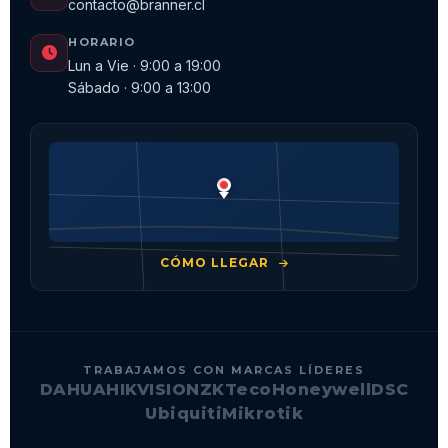
contacto@branner.cl
HORARIO
Lun a Vie · 9:00 a 19:00
Sábado · 9:00 a 13:00
CÓMO LLEGAR
TRABAJAMOS CON MARCAS LÍDERES
DAHUA
HIKVISION
ZKTeco
Honeywell
DSC
Ubiquiti
Mikrotik