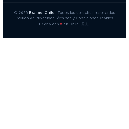
© 2026
Branner Chile
· Todos los derechos reservados
Política de Privacidad
Términos y Condiciones
Cookies
🇨🇱
♥
Hecho con
en Chile