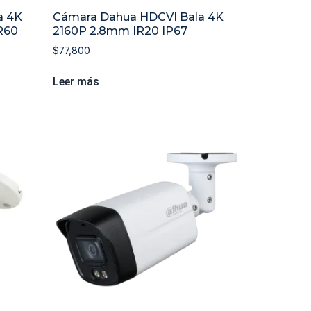
a 4K
Cámara Dahua HDCVI Bala 4K
R60
2160P 2.8mm IR20 IP67
$
77,800
Leer más