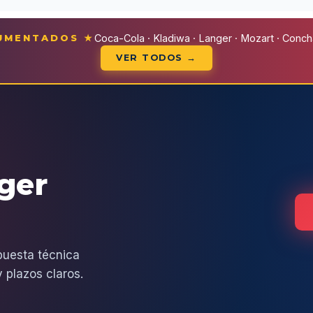
CUMENTADOS ★
Coca-Cola · Kladiwa · Langer · Mozart · Conchal
VER TODOS →
eger
puesta técnica
 plazos claros.