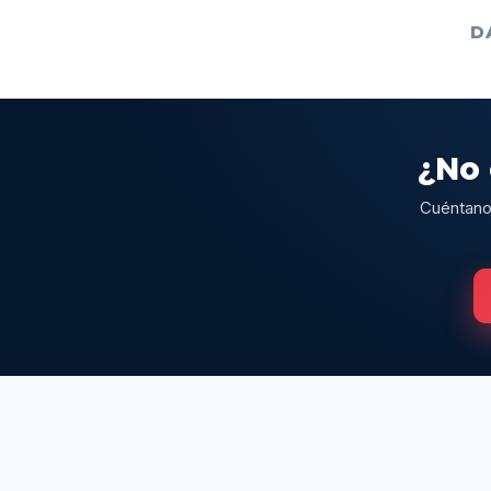
D
¿No 
Cuéntanos