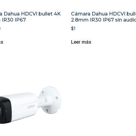
 Dahua HDCVI bullet 4K
Cámara Dahua HDCVI bull
 IR30 IP67
2.8mm IR30 IP67 sin audi
0
$
1
ás
Leer más