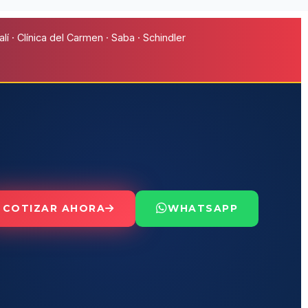
í · Clínica del Carmen · Saba · Schindler
COTIZAR AHORA
WHATSAPP