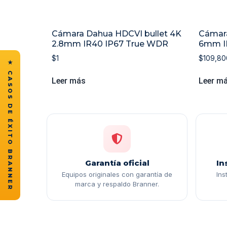
Cámara Dahua HDCVI bullet 4K
Cámara
2.8mm IR40 IP67 True WDR
6mm I
$
1
$
109,80
★ CASOS DE ÉXITO BRANNER
Leer más
Leer m
Garantía oficial
In
Equipos originales con garantía de
Ins
marca y respaldo Branner.