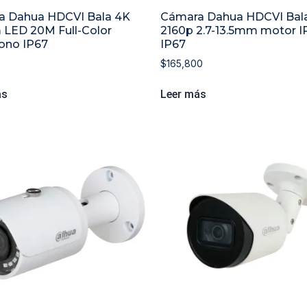
a Dahua HDCVI Bala 4K
Cámara Dahua HDCVI Bal
LED 20M Full-Color
2160p 2.7-13.5mm motor I
ono IP67
IP67
$
165,800
ás
Leer más