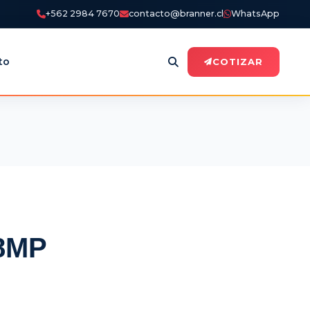
+562 2984 7670
contacto@branner.cl
WhatsApp
to
COTIZAR
 8MP