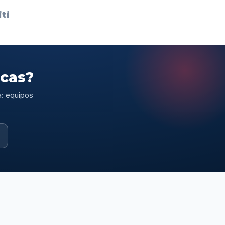
ti
scas?
a: equipos