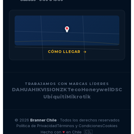
CÓMO LLEGAR
TRABAJAMOS CON MARCAS LÍDERES
DAHUA
HIKVISION
ZKTeco
Honeywell
DSC
Ubiquiti
Mikrotik
© 2026
Branner Chile
· Todos los derechos reservados
Política de Privacidad
Términos y Condiciones
Cookies
🇨🇱
♥
Hecho con
en Chile