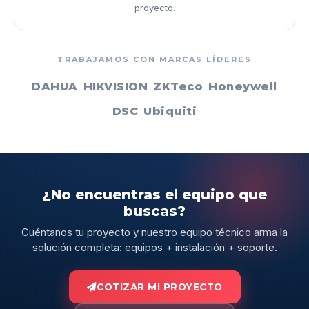
proyecto.
TRABAJAMOS CON MARCAS LÍDERES
DAHUA
HIKVISION
ZKTeco
Honeywell
DSC
Ubiquiti
¿No encuentras el equipo que
buscas?
Cuéntanos tu proyecto y nuestro equipo técnico arma la
solución completa: equipos + instalación + soporte.
COTIZAR MI PROYECTO