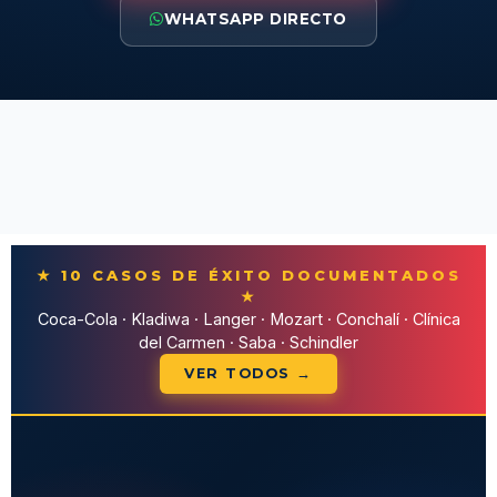
WHATSAPP DIRECTO
★ 10 CASOS DE ÉXITO DOCUMENTADOS
★
Coca-Cola · Kladiwa · Langer · Mozart · Conchalí · Clínica
del Carmen · Saba · Schindler
VER TODOS →