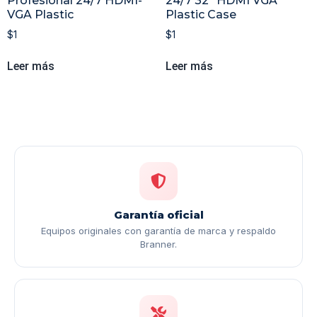
Profesional 24/7 HDMI-
24/7 32″ HDMI VGA
VGA Plastic
Plastic Case
$
1
$
1
Leer más
Leer más
Garantía oficial
Equipos originales con garantía de marca y respaldo
Branner.