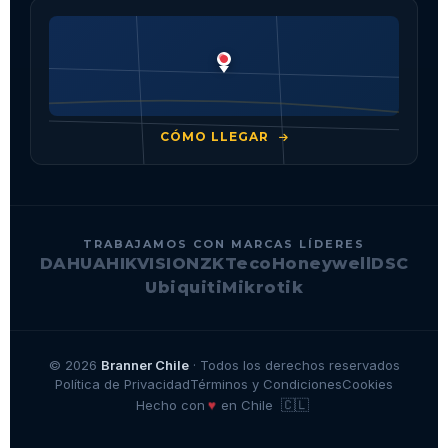
CÓMO LLEGAR
TRABAJAMOS CON MARCAS LÍDERES
DAHUA
HIKVISION
ZKTeco
Honeywell
DSC
Ubiquiti
Mikrotik
© 2026
Branner Chile
· Todos los derechos reservados
Política de Privacidad
Términos y Condiciones
Cookies
🇨🇱
♥
Hecho con
en Chile