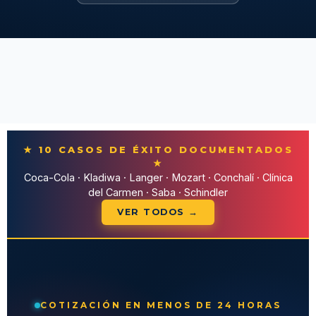
★ 10 CASOS DE ÉXITO DOCUMENTADOS
★
Coca-Cola · Kladiwa · Langer · Mozart · Conchalí · Clínica
del Carmen · Saba · Schindler
VER TODOS →
COTIZACIÓN EN MENOS DE 24 HORAS