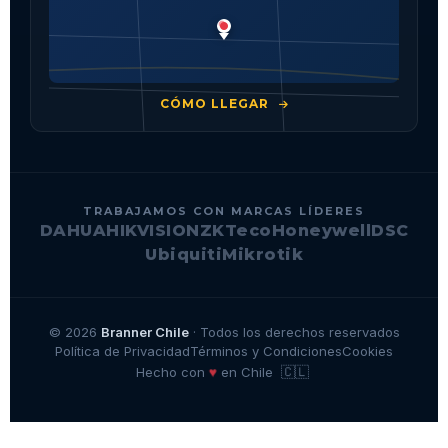
CÓMO LLEGAR
TRABAJAMOS CON MARCAS LÍDERES
DAHUA
HIKVISION
ZKTeco
Honeywell
DSC
Ubiquiti
Mikrotik
© 2026
Branner Chile
· Todos los derechos reservados
Política de Privacidad
Términos y Condiciones
Cookies
🇨🇱
♥
Hecho con
en Chile