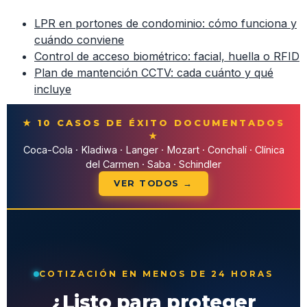
LPR en portones de condominio: cómo funciona y
cuándo conviene
Control de acceso biométrico: facial, huella o RFID
Plan de mantención CCTV: cada cuánto y qué
incluye
★ 10 CASOS DE ÉXITO DOCUMENTADOS
★
Coca-Cola · Kladiwa · Langer · Mozart · Conchalí · Clínica
del Carmen · Saba · Schindler
VER TODOS →
COTIZACIÓN EN MENOS DE 24 HORAS
¿Listo para proteger