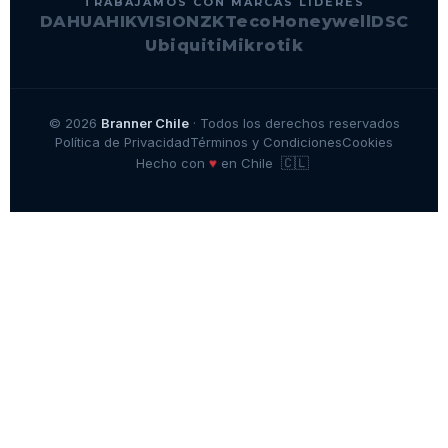
TRABAJAMOS CON MARCAS LÍDERES
DAHUA
HIKVISION
ZKTeco
Honeywell
DSC
Ubiquiti
Mikrotik
© 2026
Branner Chile
· Todos los derechos reservados
Política de Privacidad
Términos y Condiciones
Cookies
🇨🇱
♥
Hecho con
en Chile