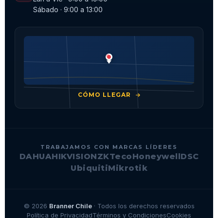
Sábado · 9:00 a 13:00
CÓMO LLEGAR
TRABAJAMOS CON MARCAS LÍDERES
DAHUA
HIKVISION
ZKTeco
Honeywell
DSC
Ubiquiti
Mikrotik
© 2026
Branner Chile
· Todos los derechos reservados
Política de Privacidad
Términos y Condiciones
Cookies