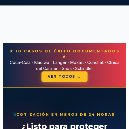
★ 10 CASOS DE ÉXITO DOCUMENTADOS
★
Coca-Cola · Kladiwa · Langer · Mozart · Conchalí · Clínica
del Carmen · Saba · Schindler
VER TODOS →
COTIZACIÓN EN MENOS DE 24 HORAS
¿Listo para proteger