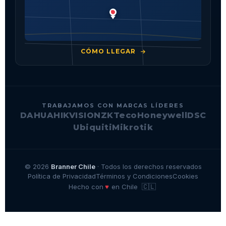
CÓMO LLEGAR
TRABAJAMOS CON MARCAS LÍDERES
DAHUA
HIKVISION
ZKTeco
Honeywell
DSC
Ubiquiti
Mikrotik
© 2026
Branner Chile
· Todos los derechos reservados
Política de Privacidad
Términos y Condiciones
Cookies
🇨🇱
♥
Hecho con
en Chile