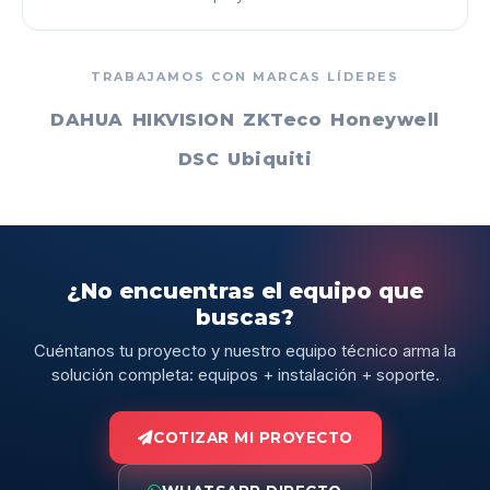
TRABAJAMOS CON MARCAS LÍDERES
DAHUA
HIKVISION
ZKTeco
Honeywell
DSC
Ubiquiti
¿No encuentras el equipo que
buscas?
Cuéntanos tu proyecto y nuestro equipo técnico arma la
solución completa: equipos + instalación + soporte.
COTIZAR MI PROYECTO