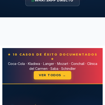
WHATSAPP DIRECTO
★ 10 CASOS DE ÉXITO DOCUMENTADOS
★
Coca-Cola · Kladiwa · Langer · Mozart · Conchalí · Clínica
del Carmen · Saba · Schindler
VER TODOS →