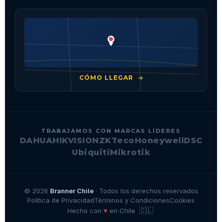
CÓMO LLEGAR
TRABAJAMOS CON MARCAS LÍDERES
DAHUA
HIKVISION
ZKTeco
Honeywell
DSC
Ubiquiti
Mikrotik
© 2026
Branner Chile
· Todos los derechos reservados
Política de Privacidad
Términos y Condiciones
Cookies
🇨🇱
♥
Hecho con
en Chile