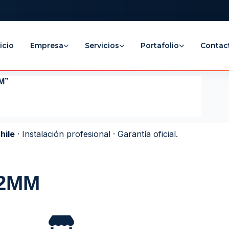
icio
Empresa
Servicios
Portafolio
Contac
MM”
hile
· Instalación profesional · Garantía oficial.
12MM