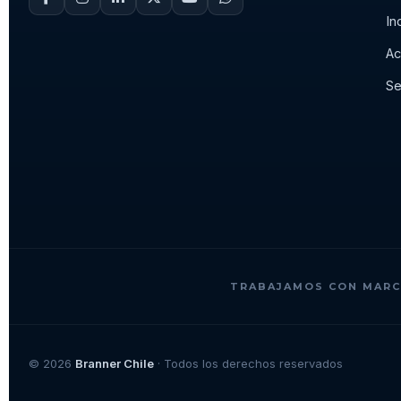
In
Ac
Se
TRABAJAMOS CON MARC
© 2026
Branner Chile
· Todos los derechos reservados