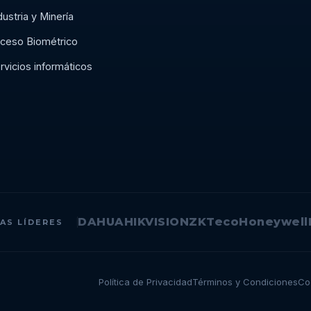
dustria y Minería
ceso Biométrico
rvicios informáticos
DAHUA
HIKVISION
ZKTeco
Honeywell
AS LÍDERES
Política de Privacidad
Términos y Condiciones
Co