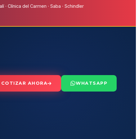
í · Clínica del Carmen · Saba · Schindler
COTIZAR AHORA
WHATSAPP