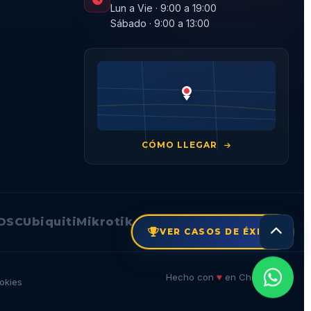
Lun a Vie · 9:00 a 19:00
Sábado · 9:00 a 13:00
CÓMO LLEGAR
DSC
Ubiquiti
Mikrotik
VER CASOS DE ÉXITO
🇨🇱
♥
Hecho con
en Chile
okies