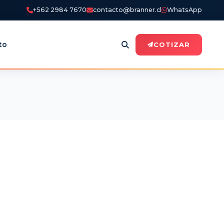
+562 2984 7670
contacto@branner.cl
WhatsApp
to
COTIZAR