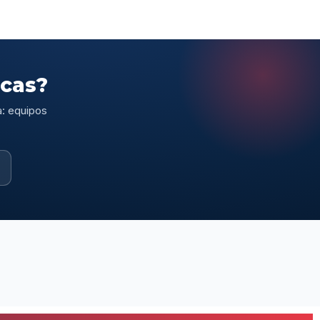
scas?
a: equipos