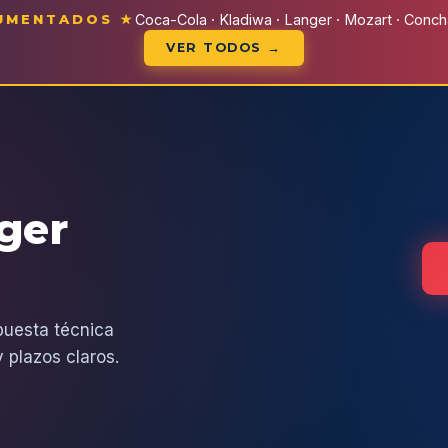
CUMENTADOS ★
Coca-Cola · Kladiwa · Langer · Mozart · Conchal
VER TODOS →
eger
puesta técnica
 plazos claros.