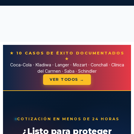
★ 10 CASOS DE ÉXITO DOCUMENTADOS
★
Coca-Cola · Kladiwa · Langer · Mozart · Conchalí · Clínica
del Carmen · Saba · Schindler
VER TODOS →
COTIZACIÓN EN MENOS DE 24 HORAS
¿Listo para proteger