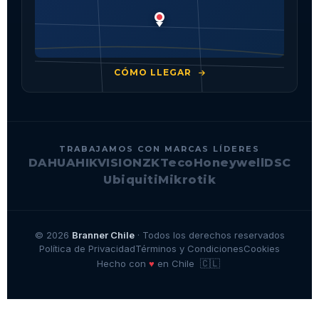
CÓMO LLEGAR
TRABAJAMOS CON MARCAS LÍDERES
DAHUA
HIKVISION
ZKTeco
Honeywell
DSC
Ubiquiti
Mikrotik
© 2026
Branner Chile
· Todos los derechos reservados
Política de Privacidad
Términos y Condiciones
Cookies
🇨🇱
♥
Hecho con
en Chile