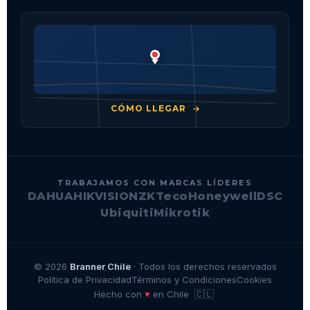
CÓMO LLEGAR
TRABAJAMOS CON MARCAS LÍDERES
DAHUA
HIKVISION
ZKTeco
Honeywell
DSC
Ubiquiti
Mikrotik
© 2026
Branner Chile
· Todos los derechos reservados
Política de Privacidad
Términos y Condiciones
Cookies
🇨🇱
♥
Hecho con
en Chile