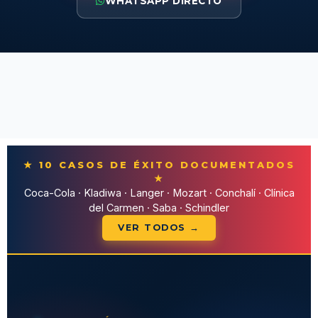
WHATSAPP DIRECTO
★ 10 CASOS DE ÉXITO DOCUMENTADOS
★
Coca-Cola · Kladiwa · Langer · Mozart · Conchalí · Clínica
del Carmen · Saba · Schindler
VER TODOS →