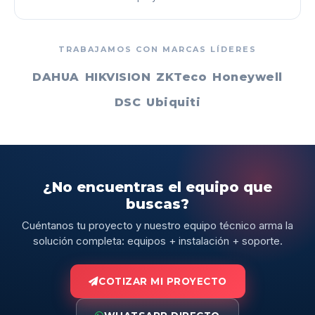
TRABAJAMOS CON MARCAS LÍDERES
DAHUA
HIKVISION
ZKTeco
Honeywell
DSC
Ubiquiti
¿No encuentras el equipo que
buscas?
Cuéntanos tu proyecto y nuestro equipo técnico arma la
solución completa: equipos + instalación + soporte.
COTIZAR MI PROYECTO