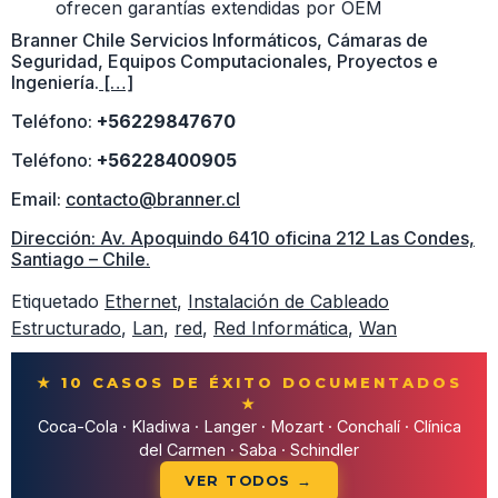
ofrecen garantías extendidas por OEM
Branner Chile Servicios Informáticos, Cámaras de
Seguridad, Equipos Computacionales, Proyectos e
Ingeniería.
[…]
Teléfono:
+56229847670
Teléfono:
+56228400905
Email:
contacto@branner.cl
Dirección: Av. Apoquindo 6410 oficina 212 Las Condes,
Santiago – Chile.
Etiquetado
Ethernet
,
Instalación de Cableado
Estructurado
,
Lan
,
red
,
Red Informática
,
Wan
★ 10 CASOS DE ÉXITO DOCUMENTADOS
★
Coca-Cola · Kladiwa · Langer · Mozart · Conchalí · Clínica
del Carmen · Saba · Schindler
VER TODOS →