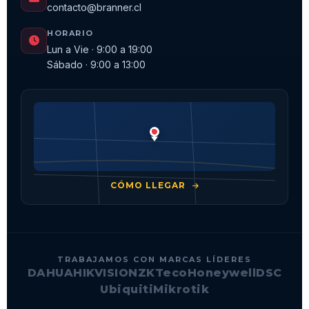
contacto@branner.cl
HORARIO
Lun a Vie · 9:00 a 19:00
Sábado · 9:00 a 13:00
CÓMO LLEGAR
TRABAJAMOS CON MARCAS LÍDERES
DAHUA
HIKVISION
ZKTeco
Honeywell
DSC
Ubiquiti
Mikrotik