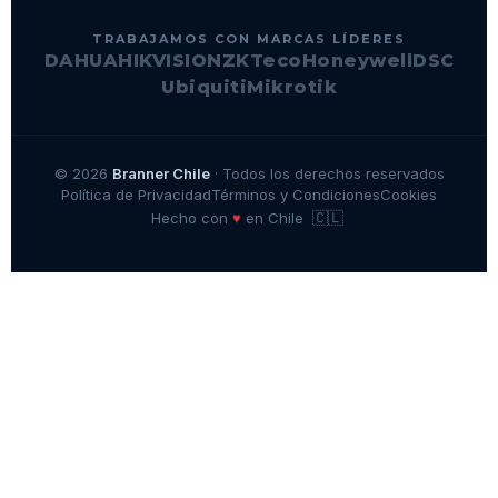
TRABAJAMOS CON MARCAS LÍDERES
DAHUA
HIKVISION
ZKTeco
Honeywell
DSC
Ubiquiti
Mikrotik
© 2026
Branner Chile
· Todos los derechos reservados
Política de Privacidad
Términos y Condiciones
Cookies
🇨🇱
♥
Hecho con
en Chile