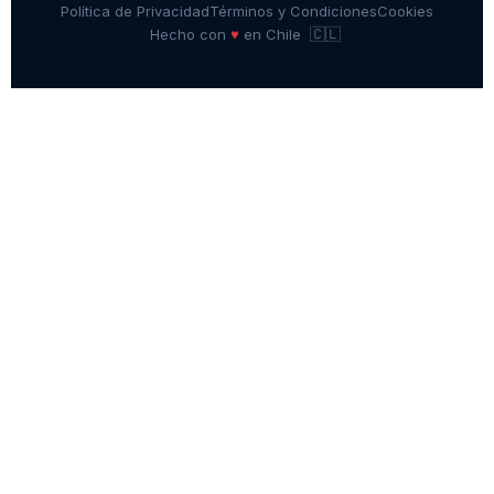
Política de Privacidad
Términos y Condiciones
Cookies
🇨🇱
♥
Hecho con
en Chile